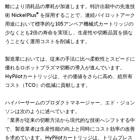
離により消耗品の摩耗が加速します。特許出願中の先進技
®
術 NickelPlus
を採用することで、連続パイロットアーク
用途において標準的な105アンペア機械式カートリッジの
少なくとも2倍の寿命を実現し、生産性や切断品質を損な
うことなく運用コストを削減します。
製造業においては、従来の手法に比べ柔軟性とスピードに
優れるロボットプラズマ切断の導入が進んでいます。
HyPilotカートリッジは、その価値をさらに高め、総所有
コスト（TCO）の低減に貢献します。
ハイパーサームのプロダクトマネージャー、エド・ジョン
ソンは次のように述べています。
「業界が従来の切断方法から現代的な技術へシフトする中
で、製造業者は生産性能の向上と同時にコスト効率の改善
を求めています。HyPilotカートリッジは、トリムプレス