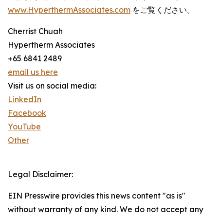
www.HyperthermAssociates.com
をご覧ください。
Cherrist Chuah
Hypertherm Associates
+65 6841 2489
email us here
Visit us on social media:
LinkedIn
Facebook
YouTube
Other
Legal Disclaimer:
EIN Presswire provides this news content "as is"
without warranty of any kind. We do not accept any