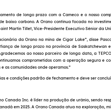
ionamento de longo prazo com a Cameco e o nosso com
 de baixo carbono. A Orano continua focada no investim
Saint Martin Tillet, Vice-Presidente Executivo Sênior da
cionária da Orano na mina de Cigar Lake”, disse Pasc
fiança de longo prazo na província de Saskatchewan e
. Agradecemos ao nosso parceiro de longa data, a TEPCO
ntinuamos comprometidos com a operação segura e con
os e as comunidades onde operamos.”
ias e condições padrão de fechamento e deve ser concluíd
 Canada Inc. é líder na produção de urânio, sendo resp
 Canadá em 2025. A Orano Canada atua na exploração, m