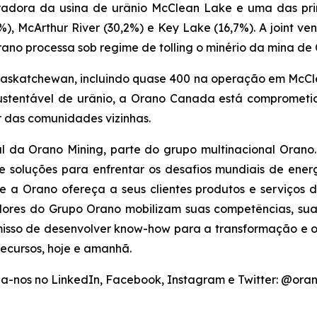
adora da usina de urânio McClean Lake e uma das prin
, McArthur River (30,2%) e Key Lake (16,7%). A joint v
rano processa sob regime de tolling o minério da mina de
skatchewan, incluindo quase 400 na operação em McCle
sustentável de urânio, a Orano Canada está comprometi
r das comunidades vizinhas.
al da Orano Mining, parte do grupo multinacional Orano
 soluções para enfrentar os desafios mundiais de energ
e a Orano ofereça a seus clientes produtos e serviços 
radores do Grupo Orano mobilizam suas competências, s
sso de desenvolver know-how para a transformação e o c
ecursos, hoje e amanhã.
a-nos no LinkedIn, Facebook, Instagram e Twitter: @or