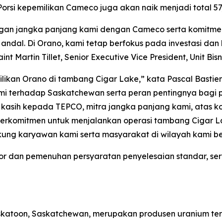
orsi kepemilikan Cameco juga akan naik menjadi total 57
ngan jangka panjang kami dengan Cameco serta komit
g andal. Di Orano, kami tetap berfokus pada investasi d
int Martin Tillet, Senior Executive Vice President, Unit B
ikan Orano di tambang Cigar Lake,” kata Pascal Bastien
ami terhadap Saskatchewan serta peran pentingnya bag
a kasih kepada TEPCO, mitra jangka panjang kami, atas ko
berkomitmen untuk menjalankan operasi tambang Cigar 
ung karyawan kami serta masyarakat di wilayah kami be
ator dan pemenuhan persyaratan penyelesaian standar, s
askatoon, Saskatchewan, merupakan produsen uranium t