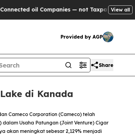
cted oil Companies — not Taxpayers — the Chance
View all
Provided by AGP
Share
 Lake di Kanada
an Cameco Corporation (Cameco) telah
 dalam Usaha Patungan (Joint Venture) Cigar
nya akan meningkat sebesar 2,129% menjadi