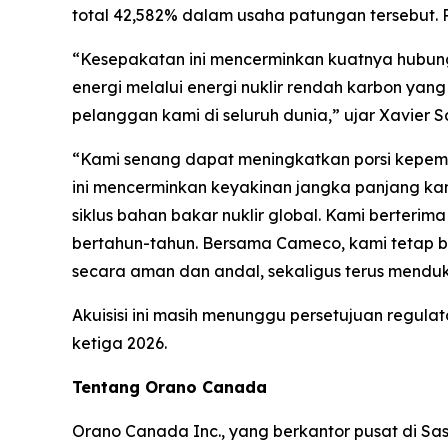
total 42,582% dalam usaha patungan tersebut. P
“Kesepakatan ini mencerminkan kuatnya hubu
energi melalui energi nuklir rendah karbon yan
pelanggan kami di seluruh dunia,” ujar Xavier Sa
“Kami senang dapat meningkatkan porsi kepemil
ini mencerminkan keyakinan jangka panjang k
siklus bahan bakar nuklir global. Kami berterim
bertahun-tahun. Bersama Cameco, kami tetap 
secara aman dan andal, sekaligus terus menduk
Akuisisi ini masih menunggu persetujuan regul
ketiga 2026.
Tentang Orano Canada
Orano Canada Inc., yang berkantor pusat di S