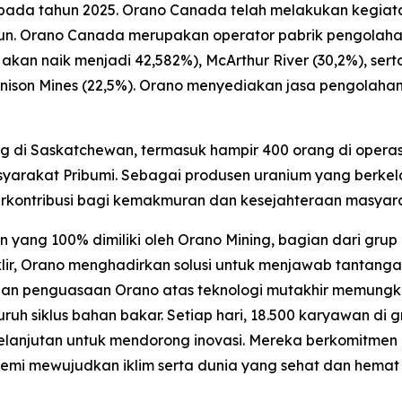
 pada tahun 2025. Orano Canada telah melakukan kegiat
ahun. Orano Canada merupakan operator pabrik pengolah
 akan naik menjadi 42,582%), McArthur River (30,2%), se
nison Mines (22,5%). Orano menyediakan jasa pengolahan 
g di Saskatchewan, termasuk hampir 400 orang di operas
yarakat Pribumi. Sebagai produsen uranium yang berke
erkontribusi bagi kemakmuran dan kesejahteraan masyarak
ang 100% dimiliki oleh Orano Mining, bagian dari grup 
klir, Orano menghadirkan solusi untuk menjawab tantangan
 dan penguasaan Orano atas teknologi mutakhir memun
uruh siklus bahan bakar. Setiap hari, 18.500 karyawan di
kelanjutan untuk mendorong inovasi. Mereka berkomitm
 demi mewujudkan iklim serta dunia yang sehat dan hemat