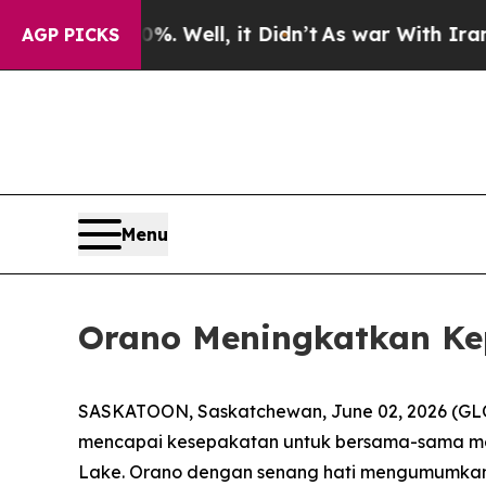
nd 40%. Well, it Didn’t
As war With Iran Drove 
AGP PICKS
Menu
Orano Meningkatkan Ke
SASKATOON, Saskatchewan, June 02, 2026 (GL
mencapai kesepakatan untuk bersama-sama meng
Lake. Orano dengan senang hati mengumumkan b