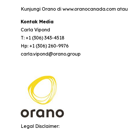
Kunjungi Orano di www.oranocanada.com atau i
Kontak Media
Carla Vipond
T: +1 (306) 343-4518
Hp: +1 (306) 260-9976
carla.vipond@orano.group
Legal Disclaimer: